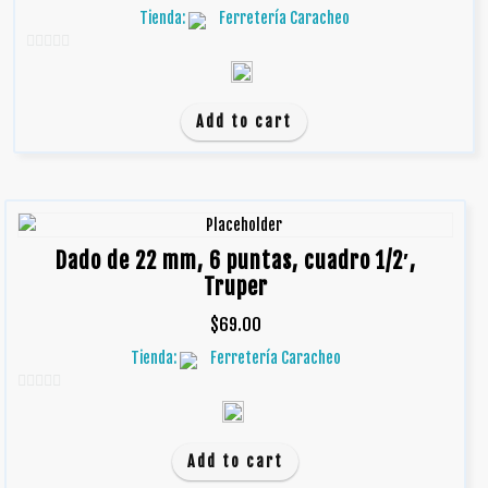
Tienda:
Ferretería Caracheo
0
d
e
Add to cart
5
Dado de 22 mm, 6 puntas, cuadro 1/2′,
Truper
$
69.00
Tienda:
Ferretería Caracheo
0
d
e
Add to cart
5