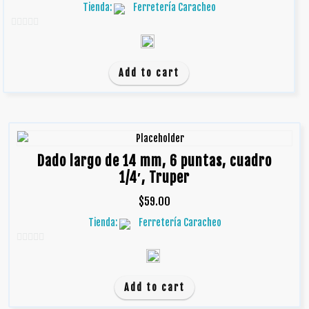
Tienda:
Ferretería Caracheo
0
d
e
Add to cart
5
Dado largo de 14 mm, 6 puntas, cuadro
1/4′, Truper
$
59.00
Tienda:
Ferretería Caracheo
0
d
e
Add to cart
5