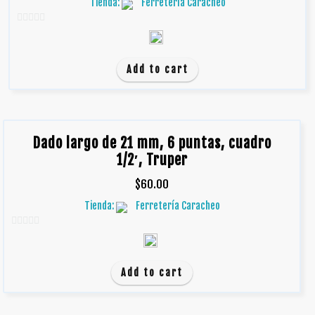
Tienda:
Ferretería Caracheo
0
d
e
Add to cart
5
Dado largo de 21 mm, 6 puntas, cuadro
1/2′, Truper
$
60.00
Tienda:
Ferretería Caracheo
0
d
e
Add to cart
5