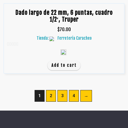
Dado largo de 22 mm, 6 puntas, cuadro
1/2′, Truper
$
70.00
Tienda:
Ferretería Caracheo
0
d
e
Add to cart
5
1
2
3
4
→