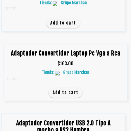
Tienda:
Grupo Marchan
0
d
Add to cart
e
5
Adaptador Convertidor Laptop Pc Vga a Rca
$
163.00
Tienda:
Grupo Marchan
0
d
Add to cart
e
5
Adaptador Convertidor USB 2.0 Tipo A
macho a PS2 Hembra