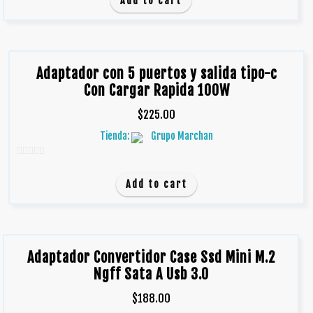
Add to cart
e
5
Adaptador con 5 puertos y salida tipo-c
Con Cargar Rapida 100W
$
225.00
Tienda:
Grupo Marchan
0
d
Add to cart
e
5
Adaptador Convertidor Case Ssd Mini M.2
Ngff Sata A Usb 3.0
$
188.00