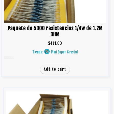
Paquete de 5000 resistencias 1/4w de 1.2M
OHM
$
411.00
Tienda:
Mini Super Crystal
0
d
Add to cart
e
5