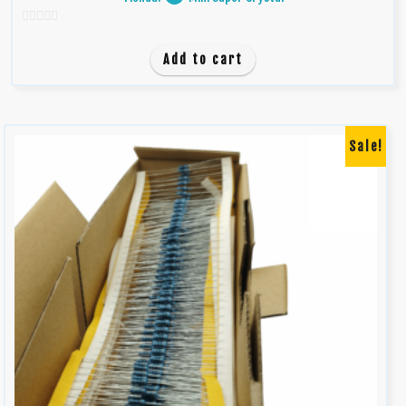
0
d
Add to cart
e
5
Sale!