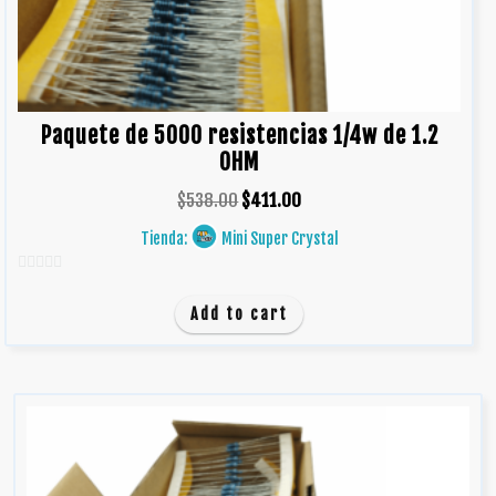
Paquete de 5000 resistencias 1/4w de 1.2
OHM
$
538.00
$
411.00
Tienda:
Mini Super Crystal
0
d
Add to cart
e
5