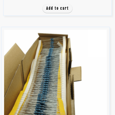
0
d
Add to cart
e
5