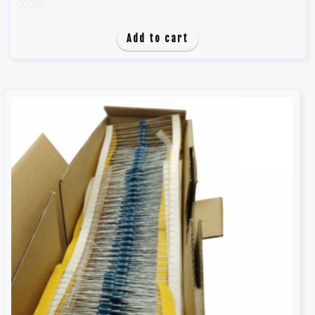
0
d
Add to cart
e
5