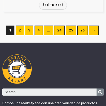
d
Add to cart
e
5
1
2
3
4
…
24
25
26
→
Somos una Marketplace con una gran variedad de productos