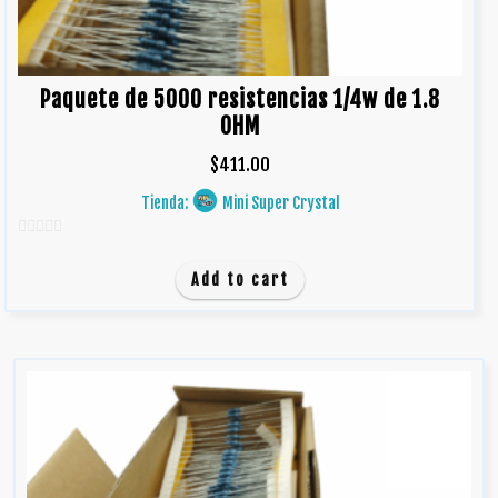
Paquete de 5000 resistencias 1/4w de 1.8
OHM
$
411.00
Tienda:
Mini Super Crystal
0
d
Add to cart
e
5