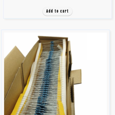
0
d
Add to cart
e
5