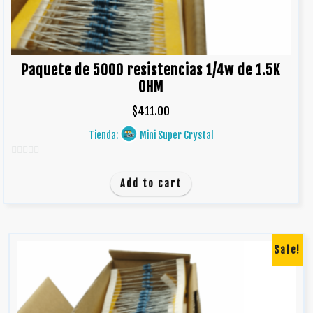
Paquete de 5000 resistencias 1/4w de 1.5K
OHM
$
411.00
Tienda:
Mini Super Crystal
0
d
Add to cart
e
5
Sale!