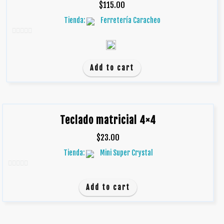
$
115.00
Tienda:
Ferretería Caracheo
0
d
e
Add to cart
5
Teclado matricial 4×4
$
23.00
Tienda:
Mini Super Crystal
0
d
Add to cart
e
5