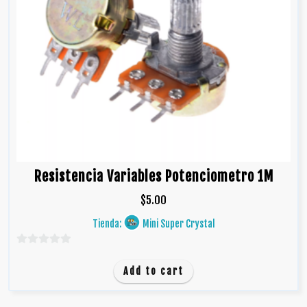
Resistencia Variables Potenciometro 1M
$
5.00
Tienda:
Mini Super Crystal
0
d
Add to cart
e
5