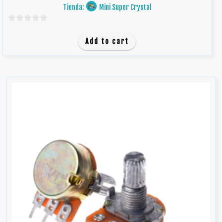
Tienda:
Mini Super Crystal
0
d
Add to cart
e
5