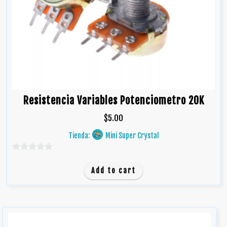
Resistencia Variables Potenciometro 20K
$
5.00
Tienda:
Mini Super Crystal
0
d
Add to cart
e
5