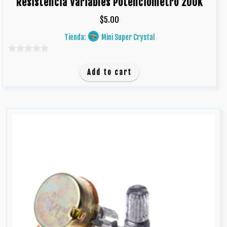
Resistencia Variables Potenciometro 200K
$
5.00
Tienda:
Mini Super Crystal
0
d
Add to cart
e
5