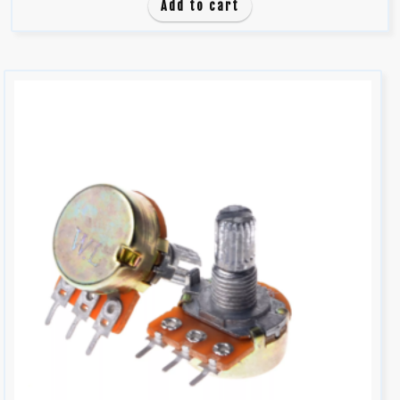
d
Add to cart
e
5