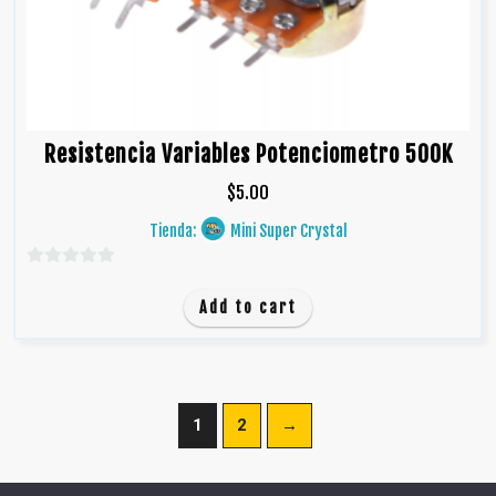
Resistencia Variables Potenciometro 500K
$
5.00
Tienda:
Mini Super Crystal
0
d
Add to cart
e
5
1
2
→