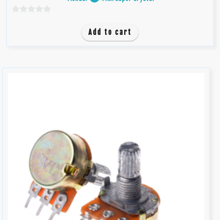
0
d
Add to cart
e
5