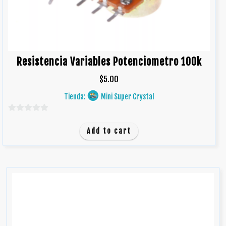
Resistencia Variables Potenciometro 100k
$
5.00
Tienda:
Mini Super Crystal
0
d
Add to cart
e
5