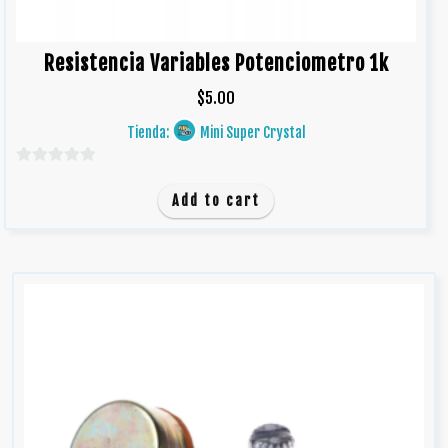
Resistencia Variables Potenciometro 1k
$
5.00
Tienda:
Mini Super Crystal
0
d
Add to cart
e
5