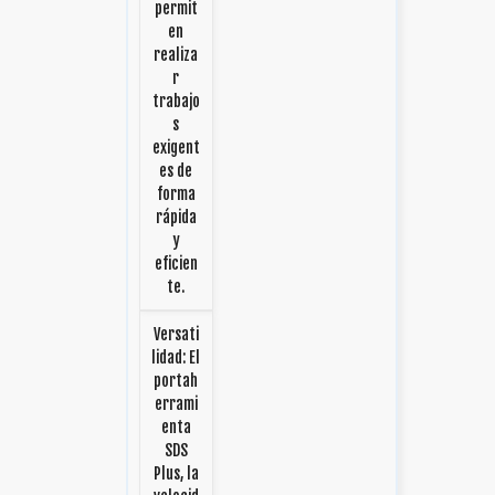
permit
en
realiza
r
trabajo
s
exigent
es de
forma
rápida
y
eficien
te.
Versati
lidad: El
portah
errami
enta
SDS
Plus, la