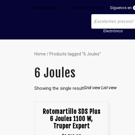
Store Manager
Vender en Kasant
Síguenos en
Electrónico
Home
/ Products tagged “6 Joules”
6 Joules
Grid view
List view
Showing the single result
Rotomartillo SDS Plus
6 Joules 1100 W,
Truper Expert