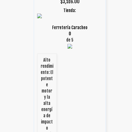
$
3,516.00
Tienda:
Ferretería Caracheo
0
de 5
Alto
rendimi
ento: El
potent
e
motor
y la
alta
energí
a de
impact
o