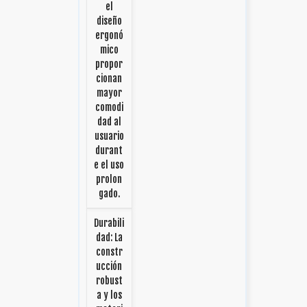
el
diseño
ergonó
mico
propor
cionan
mayor
comodi
dad al
usuario
durant
e el uso
prolon
gado.
Durabili
dad: La
constr
ucción
robust
a y los