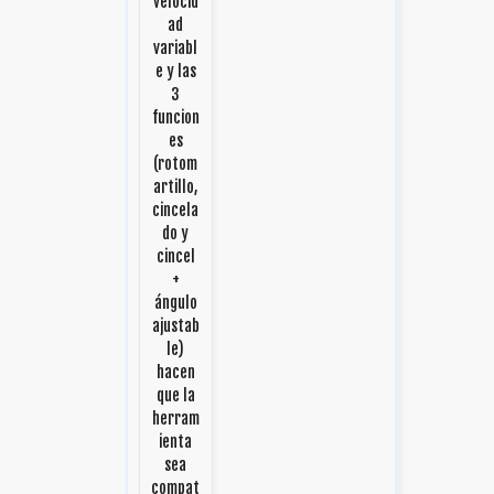
velocid
ad
variabl
e y las
3
funcion
es
(rotom
artillo,
cincela
do y
cincel
+
ángulo
ajustab
le)
hacen
que la
herram
ienta
sea
compat