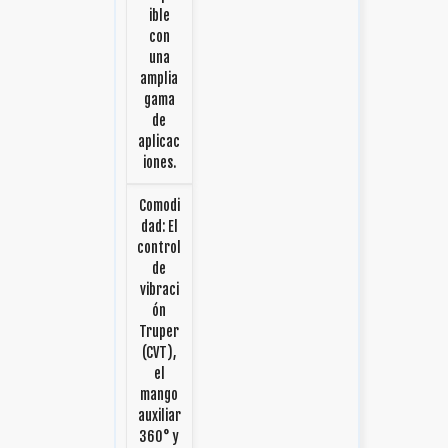
ible
con
una
amplia
gama
de
aplicac
iones.
Comodi
dad: El
control
de
vibraci
ón
Truper
(CVT),
el
mango
auxiliar
360° y