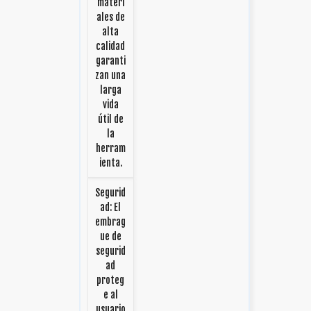
materi
ales de
alta
calidad
garanti
zan una
larga
vida
útil de
la
herram
ienta.
Segurid
ad: El
embrag
ue de
segurid
ad
proteg
e al
usuario