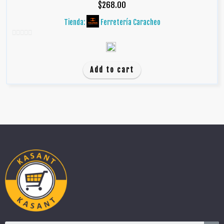
$
268.00
Tienda:
Ferretería Caracheo
0
d
e
Add to cart
5