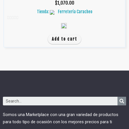
$
1,070.00
Tienda:
Ferretería Caracheo
0
d
e
Add to cart
5
Somos una Marketplace con una gran variedad de productos
para todo tipo de ocasión con los mejores precios para ti