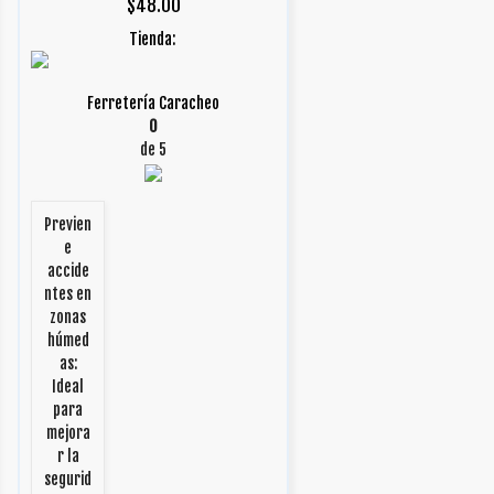
$
48.00
Tienda:
Ferretería Caracheo
0
de 5
Previen
e
accide
ntes en
zonas
húmed
as:
Ideal
para
mejora
r la
segurid