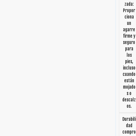
zada:
Propor
ciona
un
agarre
firme y
seguro
para
los
pies,
incluso
cuando
están
mojado
s o
descalz
os.
Durabili
dad
compro