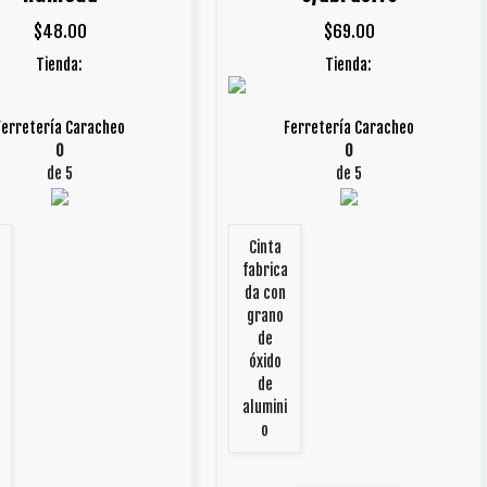
$
48.00
$
69.00
Tienda:
Tienda:
Ferretería Caracheo
Ferretería Caracheo
0
0
de 5
de 5
Cinta
fabrica
da con
grano
de
óxido
de
alumini
o