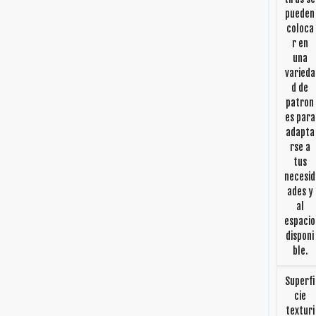
pueden
coloca
r en
una
varieda
d de
patron
es para
adapta
rse a
tus
necesid
ades y
al
espacio
disponi
ble.
Superfi
cie
texturi