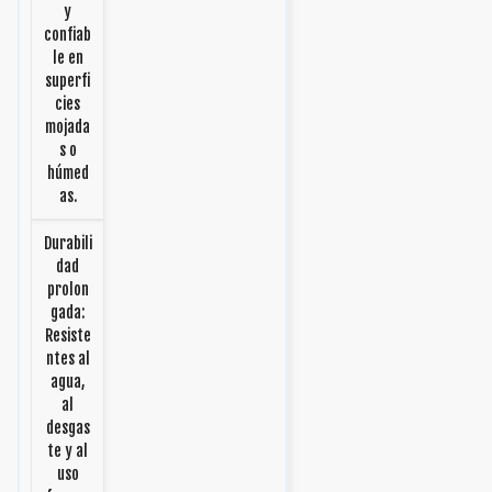
y
confiab
le en
superfi
cies
mojada
s o
húmed
as.
Durabili
dad
prolon
gada:
Resiste
ntes al
agua,
al
desgas
te y al
uso