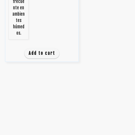
frecue
nte en
ambien
tes
húmed
os.
Add to cart