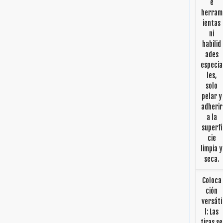
e
herram
ientas
ni
habilid
ades
especia
les,
solo
pelar y
adherir
a la
superfi
cie
limpia y
seca.
Coloca
ción
versáti
l: Las
tiras se