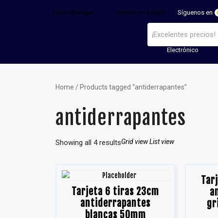
Store Manager
Vender en Kasant
Síguenos en
Electrónico
Home
/ Products tagged “antiderrapantes”
antiderrapantes
Grid view
List view
Showing all 4 results
Tar
Tarjeta 6 tiras 23cm
a
antiderrapantes
gr
blancas 50mm