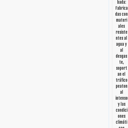
bada:
Fabrica
das con
materi
ales
resiste
ntes al
agua y
al
desgas
te,
soport
an el
tráfico
peaton
al
intenso
y las
condici
ones
climáti