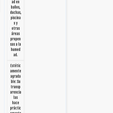
ad en
baños,
duchas,
piscina
s y
otras
áreas
propen
sas a la
humed
ad.
Estétic
amente
agrada
ble: Su
transp
arencia
las
hace
práctic