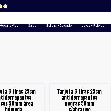
Hogar y Vida
Salud
Belleza y Cuidado
Joyas y Relojes
jeta 6 tiras 23cm
Tarjeta 6 tiras 23cm
ntiderrapantes
antiderrapantes
ises 50mm área
negras 50mm
húmeda
c/abrasivo