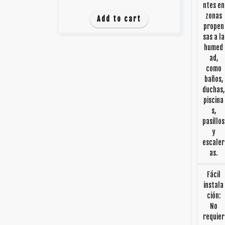
ntes en
zonas
Add to cart
propen
sas a la
humed
ad,
como
baños,
duchas,
piscina
s,
pasillos
y
escaler
as.
Fácil
instala
ción:
No
requier