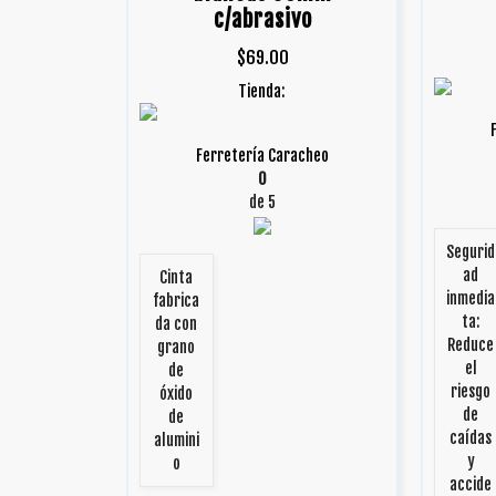
c/abrasivo
$
69.00
Tienda:
Ferretería Caracheo
0
de 5
Segurid
ad
Cinta
inmedia
fabrica
ta:
da con
Reduce
grano
el
de
riesgo
óxido
de
de
caídas
alumini
y
o
accide