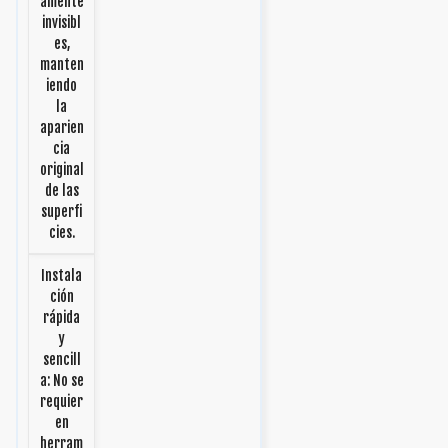
amente
invisibl
es,
manten
iendo
la
aparien
cia
original
de las
superfi
cies.
Instala
ción
rápida
y
sencill
a: No se
requier
en
herram