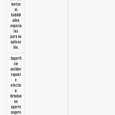
ientas
ni
habilid
ades
especia
les
para su
aplicac
ión.
Superfi
cie
antider
rapant
e
efectiv
a:
Brindan
un
agarre
seguro