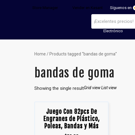
Store Manager
Vender en Kasant
Síguenos en
Electrónico
Home
/ Products tagged “bandas de goma”
bandas de goma
Grid view
List view
Showing the single result
Juego Con 82pcs De
Engranes de Plástico,
Poleas, Bandas y Más