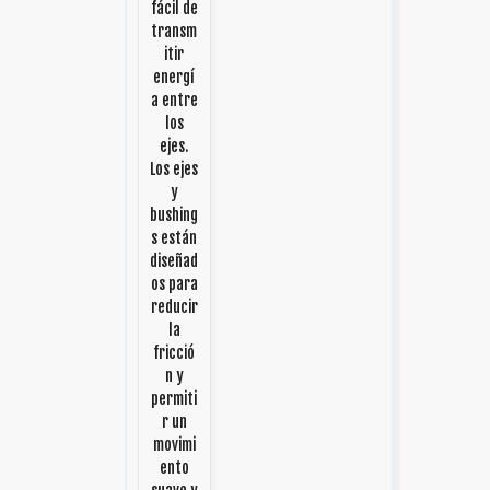
fácil de
transm
itir
energí
a entre
los
ejes.
Los ejes
y
bushing
s están
diseñad
os para
reducir
la
fricció
n y
permiti
r un
movimi
ento