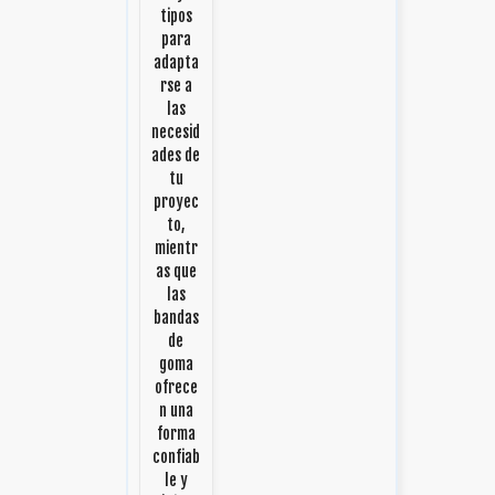
tipos
para
adapta
rse a
las
necesid
ades de
tu
proyec
to,
mientr
as que
las
bandas
de
goma
ofrece
n una
forma
confiab
le y