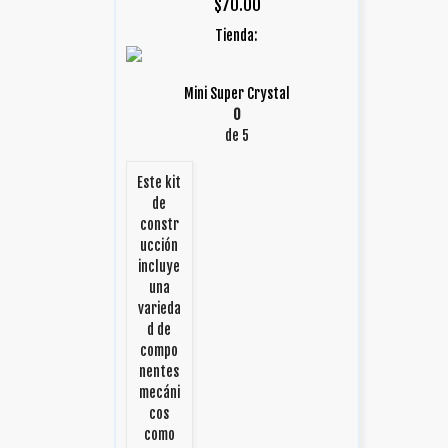
$
70.00
Tienda:
Mini Super Crystal
0
de 5
Este kit
de
constr
ucción
incluye
una
varieda
d de
compo
nentes
mecáni
cos
como