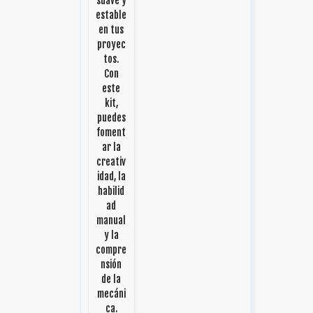
suave y
estable
en tus
proyec
tos.
Con
este
kit,
puedes
foment
ar la
creativ
idad, la
habilid
ad
manual
y la
compre
nsión
de la
mecáni
ca.