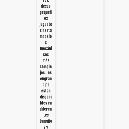
tos,
desde
pequeñ
os
juguete
s hasta
modelo
s
mecáni
cos
más
comple
jos. Los
engran
ajes
están
disponi
bles en
diferen
tes
tamaño
s y