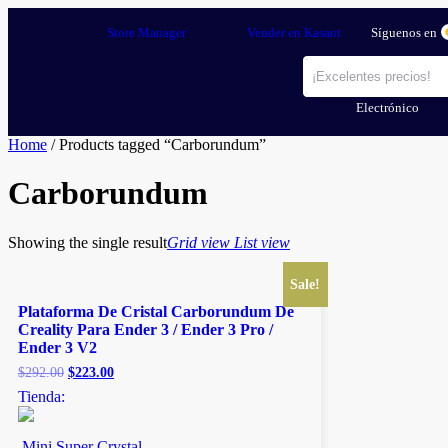
Store Manager
Vender en Kasant
Síguenos en
Electrónico
Home
/ Products tagged “Carborundum”
Carborundum
Showing the single result
Grid view
List view
Sale!
Plataforma De Cristal Carborundum De
Creality Para Ender 3 / Ender 3 Pro /
Ender 3 V2
$
292.00
$
223.00
Tienda:
Mini Super Crystal