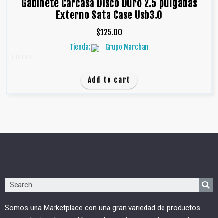
Gabinete Carcasa Disco Duro 2.5 pulgadas
Externo Sata Case Usb3.0
$
125.00
Tienda:
Grupo Marchan
0
d
Add to cart
e
5
Somos una Marketplace con una gran variedad de productos