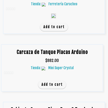
Tienda:
Ferretería Caracheo
0
d
e
Add to cart
5
Carcaza de Tanque Placas Arduino
$
882.00
Tienda:
Mini Super Crystal
0
d
Add to cart
e
5