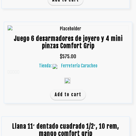
5
Juego 6 desarmadores de joyero y 4 mini
pinzas Comfort Grip
$
575.00
Tienda:
Ferretería Caracheo
0
d
e
Add to cart
5
Llana 11′ dentado cuadrado 1/2′, 10 rem,
mango comfort grip