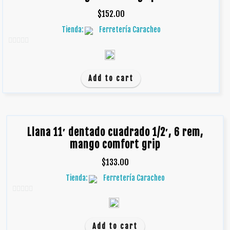
$
152.00
Tienda:
Ferretería Caracheo
0
d
e
Add to cart
5
Llana 11′ dentado cuadrado 1/2′, 6 rem,
mango comfort grip
$
133.00
Tienda:
Ferretería Caracheo
0
d
e
Add to cart