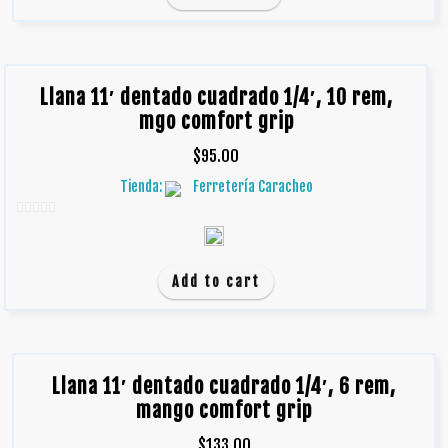
5
Llana 11′ dentado cuadrado 1/4′, 10 rem,
mgo comfort grip
$
95.00
Tienda:
Ferretería Caracheo
0
d
e
Add to cart
5
Llana 11′ dentado cuadrado 1/4′, 6 rem,
mango comfort grip
$
133.00