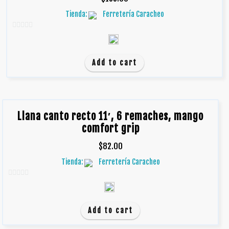
Tienda:
Ferretería Caracheo
0
d
e
Add to cart
5
Llana canto recto 11′, 6 remaches, mango
comfort grip
$
82.00
Tienda:
Ferretería Caracheo
0
d
e
Add to cart
5