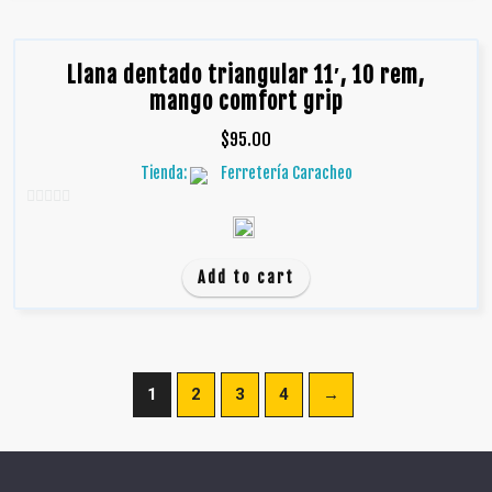
Llana dentado triangular 11′, 10 rem,
mango comfort grip
$
95.00
Tienda:
Ferretería Caracheo
0
d
e
Add to cart
5
1
2
3
4
→