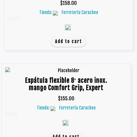
$
158.00
Tienda:
Ferretería Caracheo
0
d
e
Add to cart
5
Espátula flexible 8′ acero inox.
mango Comfort Grip, Expert
$
155.00
Tienda:
Ferretería Caracheo
0
d
e
Add to cart