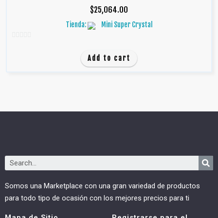
$
25,064.00
Tienda:
Mini Super Crystal
0
d
Add to cart
e
5
Somos una Marketplace con una gran variedad de productos
para todo tipo de ocasión con los mejores precios para ti
Mapa de Sitio
Registrarse para el