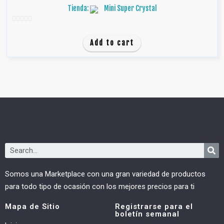
Tienda:
Mini Super Crystal
0
d
Add to cart
e
5
Somos una Marketplace con una gran variedad de productos
para todo tipo de ocasión con los mejores precios para ti
Mapa de Sitio
Registrarse para el
boletín semanal