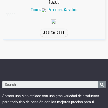
$
67.00
Tienda:
Ferretería Caracheo
0
d
e
Add to cart
5
Somos una Marketplace con una gran variedad de productos
para todo tipo de ocasión con los mejores precios para ti