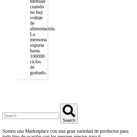
mensaje
cuando
no hay
voltaje
de
alimentación.
La
memoria
soporta
hasta
100000
ciclos
de
grabado.
Search
Somos una Marketplace con una gran variedad de productos para
todo tipo de ocasión con los mejores precios para ti