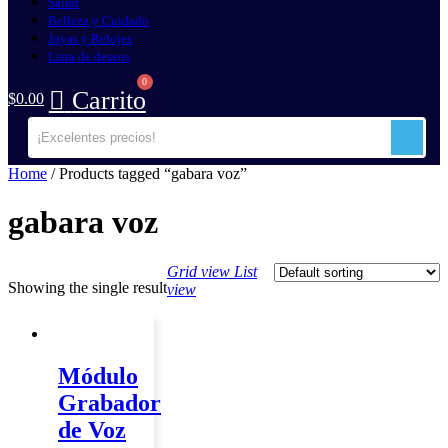
Salud
Belleza y Cuidado
Joyas y Relojes
Lista de deseos
Carrito
$
0.00
Home
/ Products tagged “gabara voz”
gabara voz
Grid view
List
Showing the single result
view
Módulo
Grabador
de Voz