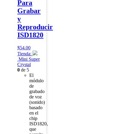
Para
Grabar
y
Reproducir
ISD1820
$
54.00
Tienda:
Mini Super
Crystal
0
de 5
El
módulo
de
grabado
de voz
(sonido)
basado
en el
chip
ISD1820,
que