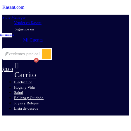
Kasant.com
Store Manager
Vender en Kasant
Síguenos en
Facebook
Instagram
Mi Cuenta
$
0.00
Carrito
Electrónico
Hogar y Vida
Salud
Belleza y Cuidado
Joyas y Relojes
Lista de deseos