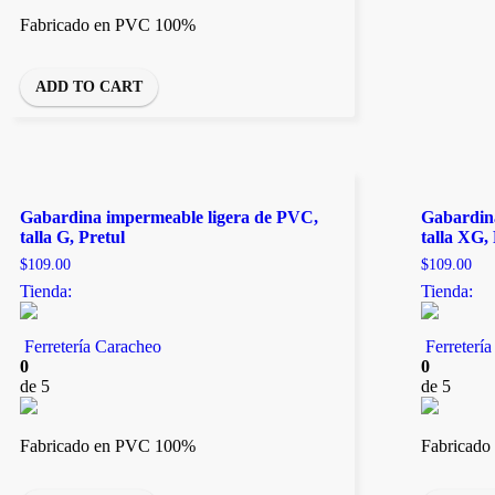
Fabricado en PVC 100%
ADD TO CART
Gabardina impermeable ligera de PVC,
Gabardin
talla G, Pretul
talla XG,
$
109.00
$
109.00
Tienda:
Tienda:
Ferretería Caracheo
Ferreterí
0
0
de 5
de 5
Fabricado en PVC 100%
Fabricad