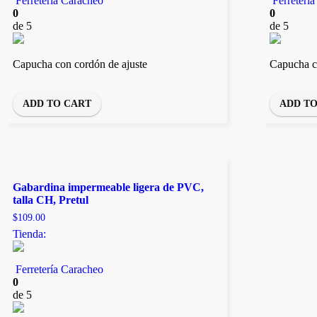
Ferretería Caracheo
Ferreterí
0
0
de 5
de 5
Capucha con cordón de ajuste
Capucha c
ADD TO CART
ADD T
Gabardina impermeable ligera de PVC,
talla CH, Pretul
$
109.00
Tienda:
Ferretería Caracheo
0
de 5