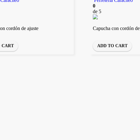
a Caracheo
Ferretería Caracheo
0
de 5
on cordón de ajuste
Capucha con cordón de 
O CART
ADD TO CART