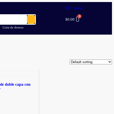
Mi Cuenta
$
0.00
Lista de deseos
e doble capa con
r