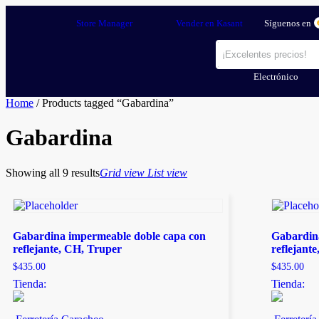
Store Manager
Vender en Kasant
Síguenos en
Electrónico
Home
/ Products tagged “Gabardina”
Gabardina
Showing all 9 results
Grid view
List view
Gabardina impermeable doble capa con
Gabardin
reflejante, CH, Truper
reflejant
$
435.00
$
435.00
Tienda:
Tienda: