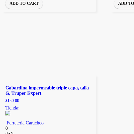
ADD TO CART
ADD T
Gabardina impermeable triple capa, talla
G, Truper Expert
$
150.00
Tienda:
Ferretería Caracheo
0
de 5