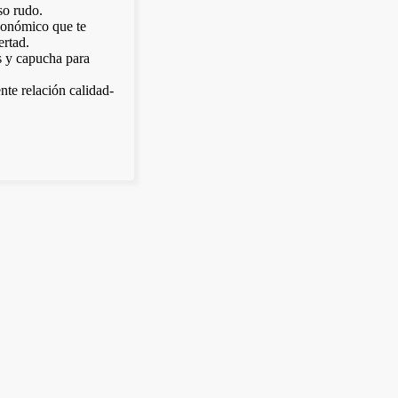
uso rudo.
onómico que te
ertad.
s y capucha para
nte relación calidad-