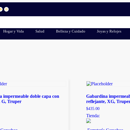
Hogar y Vida
Salud
Belleza y Cuidado
Joyas y Relojes
a impermeable doble capa con
Gabardina impermeabl
e, G, Truper
reflejante, XG, Trupe
$
435.00
Tienda: