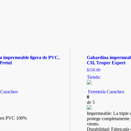
a impermeable ligera de PVC,
Gabardina impermeable
 Pretul
CH, Truper Expert
$
150.00
Tienda:
a Caracheo
Ferretería Caracheo
0
de 5
Impermeable: La triple c
o en PVC 100%
protege completamente de
viento.
Durabilidad: Fabricada c