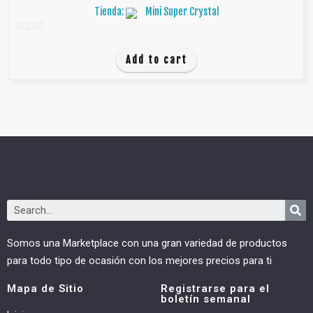
Tienda:
Mini Super Crystal
0
d
Add to cart
e
5
Somos una Marketplace con una gran variedad de productos
para todo tipo de ocasión con los mejores precios para ti
Mapa de Sitio
Registrarse para el
boletín semanal