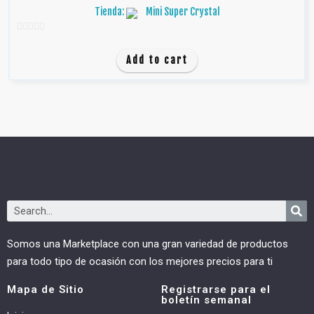
Tienda:
Mini Super Crystal
0
d
Add to cart
e
5
Somos una Marketplace con una gran variedad de productos
para todo tipo de ocasión con los mejores precios para ti
Mapa de Sitio
Registrarse para el
boletín semanal