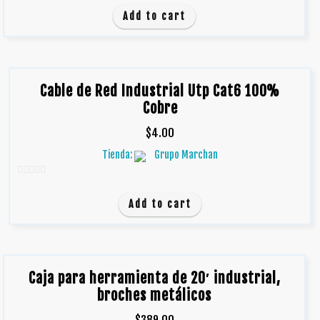
e
Add to cart
5
Cable de Red Industrial Utp Cat6 100%
Cobre
$
4.00
Tienda:
Grupo Marchan
0
d
Add to cart
e
5
Caja para herramienta de 20′ industrial,
broches metálicos