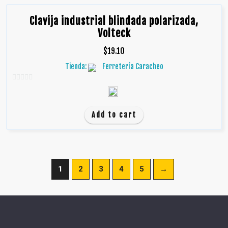
Clavija industrial blindada polarizada,
Volteck
$
19.10
Tienda:
Ferretería Caracheo
0
d
e
Add to cart
5
1
2
3
4
5
→