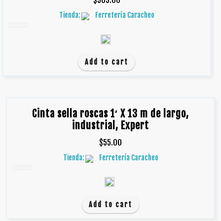
$
389.00
Tienda:
Ferretería Caracheo
0
d
e
Add to cart
5
Cinta sella roscas 1′ X 13 m de largo,
industrial, Expert
$
55.00
Tienda:
Ferretería Caracheo
0
d
e
Add to cart
5