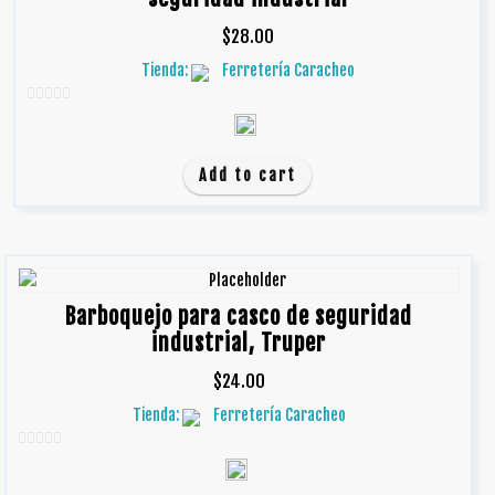
$
28.00
Tienda:
Ferretería Caracheo
0
d
e
Add to cart
5
Barboquejo para casco de seguridad
industrial, Truper
$
24.00
Tienda:
Ferretería Caracheo
0
d