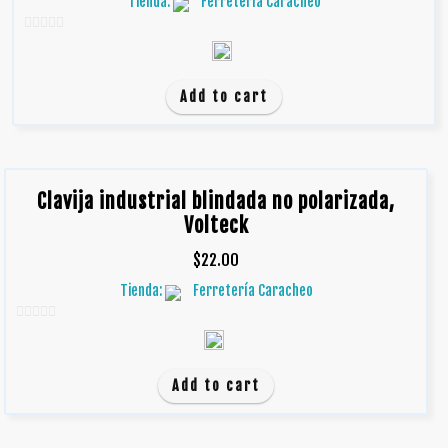
Tienda:
Ferretería Caracheo
0
d
e
Add to cart
5
Clavija industrial blindada no polarizada,
Volteck
$
22.00
Tienda:
Ferretería Caracheo
0
d
e
Add to cart
5