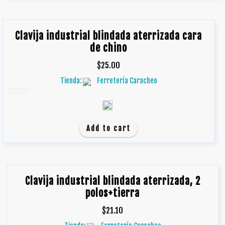
Clavija industrial blindada aterrizada cara
de chino
$
25.00
Tienda:
Ferretería Caracheo
0
d
e
Add to cart
5
Clavija industrial blindada aterrizada, 2
polos+tierra
$
21.10