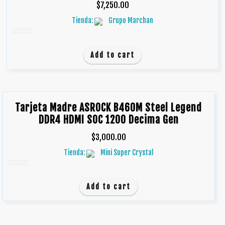
$
7,250.00
Tienda:
Grupo Marchan
0
d
Add to cart
e
5
Tarjeta Madre ASROCK B460M Steel Legend
DDR4 HDMI SOC 1200 Decima Gen
$
3,000.00
Tienda:
Mini Super Crystal
0
d
Add to cart
e
5