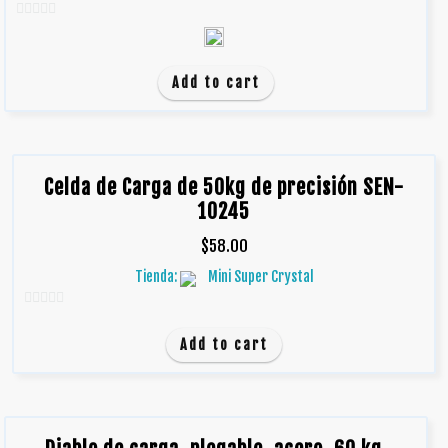
0
d
e
Add to cart
5
Celda de Carga de 50kg de precisión SEN-
10245
$
58.00
Tienda:
Mini Super Crystal
0
d
Add to cart
e
5