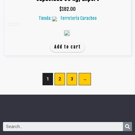
$
182.00
Tienda:
Ferretería Caracheo
0
d
e
Add to cart
5
1
2
3
→