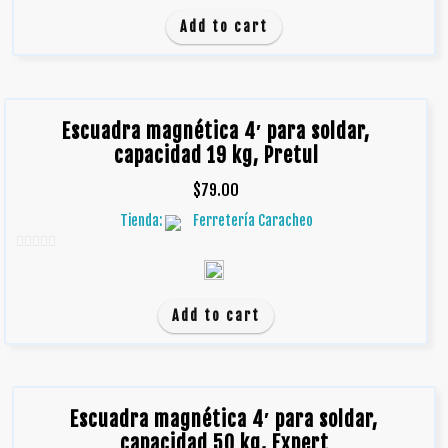
e
Add to cart
5
Escuadra magnética 4′ para soldar,
capacidad 19 kg, Pretul
$
79.00
Tienda:
Ferretería Caracheo
0
d
e
Add to cart
5
Escuadra magnética 4′ para soldar,
capacidad 50 kg, Expert