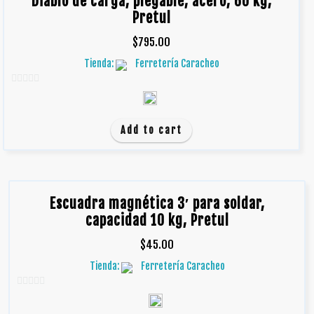
Diablo de carga, plegable, acero, 60 kg,
Pretul
$
795.00
Tienda:
Ferretería Caracheo
0
d
e
Add to cart
5
Escuadra magnética 3′ para soldar,
capacidad 10 kg, Pretul
$
45.00
Tienda:
Ferretería Caracheo
0
d