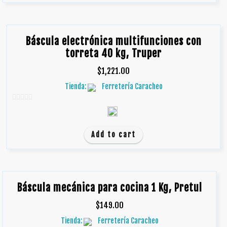
Báscula electrónica multifunciones con
torreta 40 kg, Truper
$
1,221.00
Tienda:
Ferretería Caracheo
0
d
e
Add to cart
5
Báscula mecánica para cocina 1 Kg, Pretul
$
149.00
Tienda:
Ferretería Caracheo