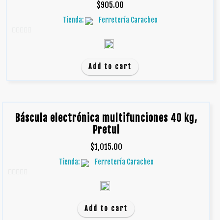
$
905.00
Tienda:
Ferretería Caracheo
0
d
e
Add to cart
5
Báscula electrónica multifunciones 40 kg,
Pretul
$
1,015.00
Tienda:
Ferretería Caracheo
0
d
e
Add to cart
5