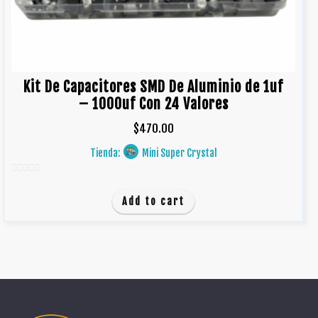
Kit De Capacitores SMD De Aluminio de 1uf
– 1000uf Con 24 Valores
$
470.00
Tienda:
Mini Super Crystal
0
d
Add to cart
e
5