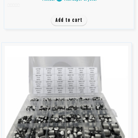
0
d
Add to cart
e
5