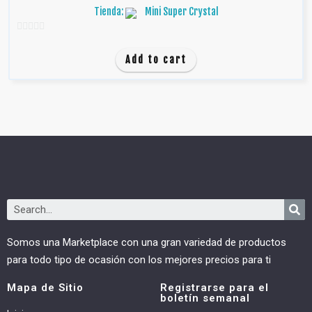
Tienda:
Mini Super Crystal
0
d
Add to cart
e
5
Somos una Marketplace con una gran variedad de productos
para todo tipo de ocasión con los mejores precios para ti
Mapa de Sitio
Registrarse para el
boletín semanal