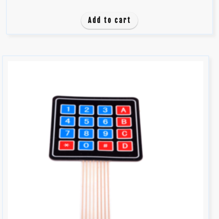
0
d
Add to cart
e
5