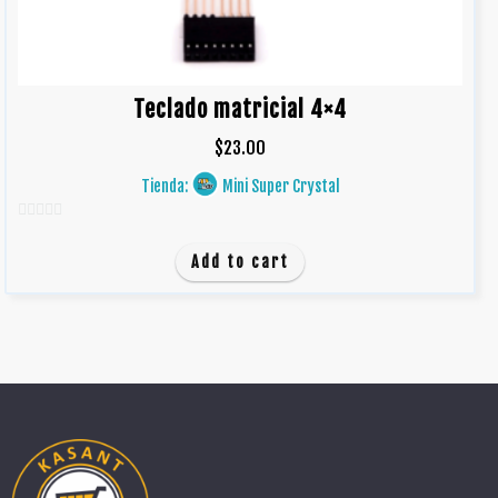
Teclado matricial 4×4
$
23.00
Tienda:
Mini Super Crystal
0
d
Add to cart
e
5