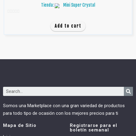
Tienda:
Mini Super Crystal
0
d
Add to cart
e
5
Somos una Marketplace con una gran variedad de productos
para todo tipo de ocasión con los mejores precios para ti
Mapa de Sitio
Registrarse para el
boletín semanal