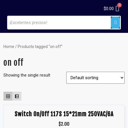
$
0.00
Home
/ Products tagged “on off”
on off
Showing the single result
Switch On/Off 117S 15*21mm 250VAC/6A
$
2.00