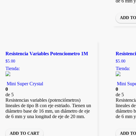
de 6 mm y
ADD T
Resistencia Variables Potenciometro 1M
Resistenc
$
5.00
$
5.00
Tienda:
Tienda:
Mini Super Crystal
Mini Supe
0
0
de 5
de 5
Resistencias variables (potenciómetros)
Resistenci
lineales de tipo B con eje estriado. Tienen un
lineales d
diámetro base de 16 mm, un diámetro de eje
diámetro b
de 6 mm y una longitud de eje de 20 mm.
de 6 mm y
ADD TO CART
ADD T