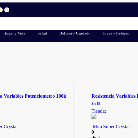
Hogar y Vida
Salud
Belleza y Cuidado
Joyas y Relojes
ia Variables Potenciometro 100k
Resistencia Variables
$
5.00
Tienda:
r Crystal
Mini Super Crystal
0
de 5