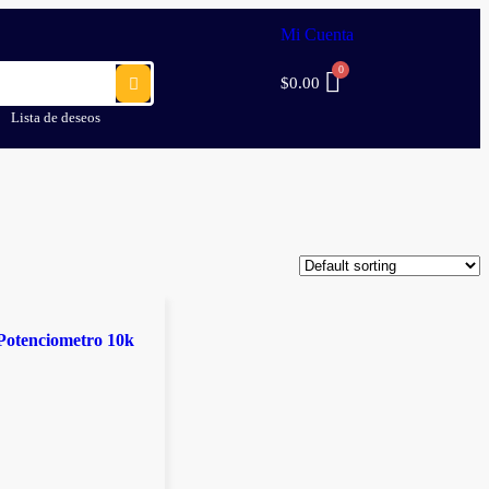
Mi Cuenta
$
0.00
Lista de deseos
 Potenciometro 10k