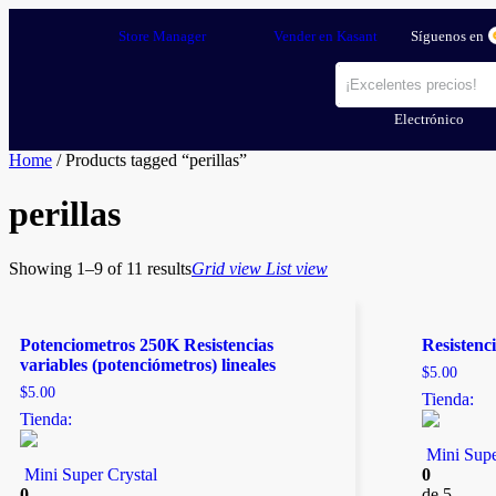
Store Manager
Vender en Kasant
Síguenos en
Electrónico
Home
/ Products tagged “perillas”
perillas
Showing 1–9 of 11 results
Grid view
List view
Potenciometros 250K Resistencias
Resistenc
variables (potenciómetros) lineales
$
5.00
$
5.00
Tienda:
Tienda:
Mini Supe
Mini Super Crystal
0
0
de 5