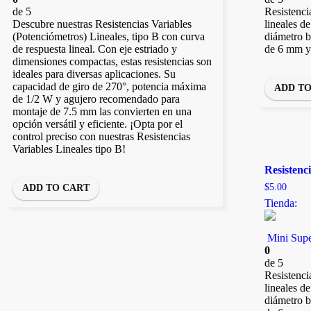
de 5
Resistenci
Descubre nuestras Resistencias Variables
lineales d
(Potenciómetros) Lineales, tipo B con curva
diámetro b
de respuesta lineal. Con eje estriado y
de 6 mm y
dimensiones compactas, estas resistencias son
ideales para diversas aplicaciones. Su
capacidad de giro de 270°, potencia máxima
ADD T
de 1/2 W y agujero recomendado para
montaje de 7.5 mm las convierten en una
opción versátil y eficiente. ¡Opta por el
control preciso con nuestras Resistencias
Variables Lineales tipo B!
Resistenc
$
5.00
ADD TO CART
Tienda:
Mini Supe
0
de 5
Resistenci
lineales d
diámetro b