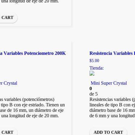
 una longitud de eje de 20 mm.
O CART
ia Variables Potenciometro 200K
Resistencia Variables
$
5.00
Tienda:
r Crystal
Mini Super Crystal
0
de 5
as variables (potenciómetros)
Resistencias variables 
e tipo B con eje estriado. Tienen un
lineales de tipo B con e
ase de 16 mm, un diámetro de eje
diámetro base de 16 mm
 una longitud de eje de 20 mm.
de 6 mm y una longitud
O CART
ADD TO CART