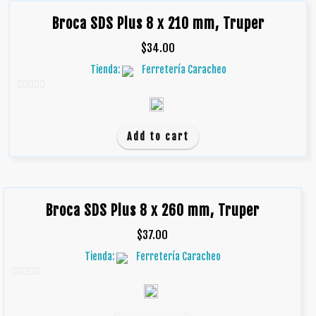
Broca SDS Plus 8 x 210 mm, Truper
$
34.00
Tienda:
Ferretería Caracheo
0
d
e
Add to cart
5
Broca SDS Plus 8 x 260 mm, Truper
$
37.00
Tienda:
Ferretería Caracheo
0
d