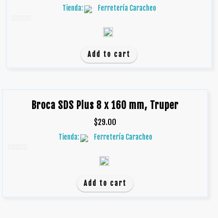
Tienda:
Ferretería Caracheo
0
d
e
Add to cart
5
Broca SDS Plus 8 x 160 mm, Truper
$
29.00
Tienda:
Ferretería Caracheo
0
d
e
Add to cart
5