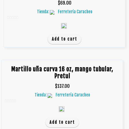
$
69.00
Tienda:
Ferretería Caracheo
0
d
e
Add to cart
5
Martillo uña curva 16 oz, mango tubular,
Pretul
$
137.00
Tienda:
Ferretería Caracheo
0
d
e
Add to cart
5