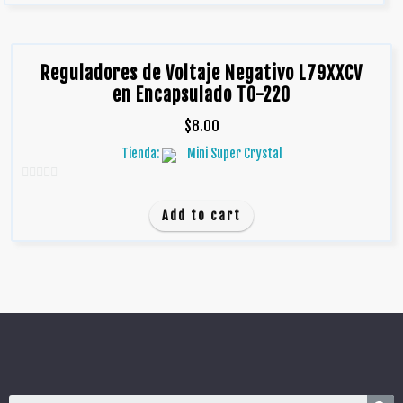
Reguladores de Voltaje Negativo L79XXCV
en Encapsulado TO-220
$
8.00
Tienda:
Mini Super Crystal
0
d
Add to cart
e
5