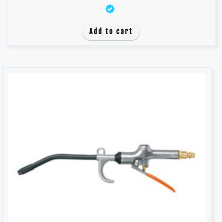
0
d
e
Add to cart
5