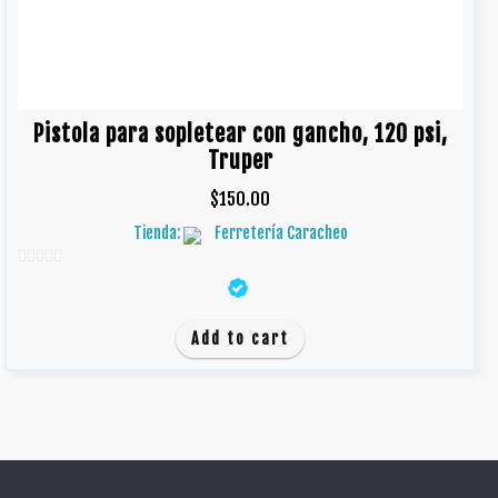
Pistola para sopletear con gancho, 120 psi,
Truper
$
150.00
Tienda:
Ferretería Caracheo
0
d
e
Add to cart
5