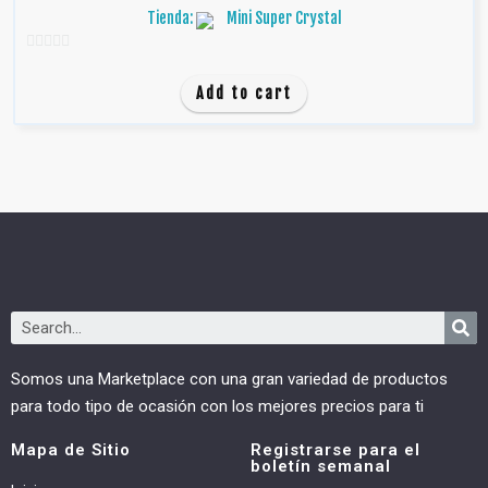
Tienda:
Mini Super Crystal
0
d
Add to cart
e
5
Somos una Marketplace con una gran variedad de productos
para todo tipo de ocasión con los mejores precios para ti
Mapa de Sitio
Registrarse para el
boletín semanal