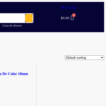
Mi Cuenta
$
0.00
Lista de deseos
a De Color 10mm