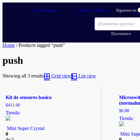
Store Manager
Vender en Kasant
Síguenos en
Electrónico
Home
/ Products tagged “push”
push
Showing all 3 results
Grid view
List view
Kit de sensores basico
Microswi
(normalme
$
411.00
$
0.80
Tienda:
Tienda:
Mini Super Crystal
0
Mini Supe
de 5
0