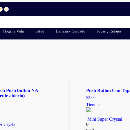
Hogar y Vida
Salud
Belleza y Cuidado
Joyas y Relojes
tch Push button NA
Push Button Con Tap
nte abierto)
$
2.00
Tienda:
Mini Super Crystal
r Crystal
0
de 5