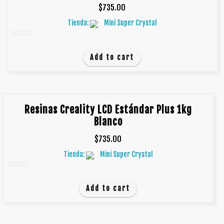
$
735.00
Tienda:
Mini Super Crystal
0
d
Add to cart
e
5
Resinas Creality LCD Estándar Plus 1kg
Blanco
$
735.00
Tienda:
Mini Super Crystal
0
d
Add to cart
e
5