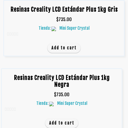
Resinas Creality LCD Estándar Plus 1kg Gris
$
735.00
Tienda:
Mini Super Crystal
0
d
Add to cart
e
5
Resinas Creality LCD Estándar Plus 1kg
Negra
$
735.00
Tienda:
Mini Super Crystal
0
d
Add to cart
e