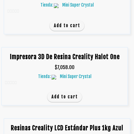
Tienda:
Mini Super Crystal
0
d
Add to cart
e
5
Impresora 3D De Resina Creality Halot One
$
7,058.00
Tienda:
Mini Super Crystal
0
d
Add to cart
e
5
Resinas Creality LCD Estándar Plus 1kg Azul