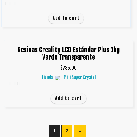
0
d
Add to cart
e
5
Resinas Creality LCD Estándar Plus 1kg
Verde Transparente
$
735.00
Tienda:
Mini Super Crystal
0
d
Add to cart
e
5
1
2
→