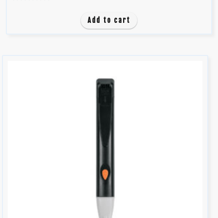
0
d
Add to cart
e
5