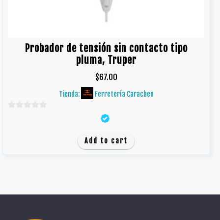
Probador de tensión sin contacto tipo
pluma, Truper
$
67.00
Tienda:
Ferretería Caracheo
0
d
e
Add to cart
5