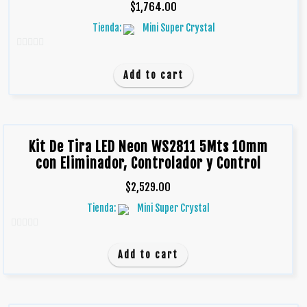
$
1,764.00
Tienda:
Mini Super Crystal
0
d
Add to cart
e
5
Kit De Tira LED Neon WS2811 5Mts 10mm
con Eliminador, Controlador y Control
$
2,529.00
Tienda:
Mini Super Crystal
0
d
Add to cart
e
5