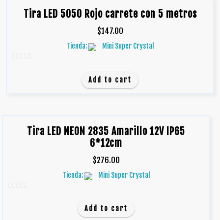
Tira LED 5050 Rojo carrete con 5 metros
$
147.00
Tienda:
Mini Super Crystal
0
d
Add to cart
e
5
Tira LED NEON 2835 Amarillo 12V IP65
6*12cm
$
276.00
Tienda:
Mini Super Crystal
0
d
Add to cart
e