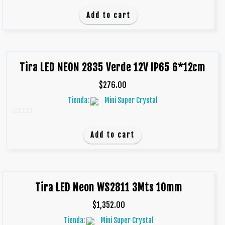
0
d
Add to cart
e
5
Tira LED NEON 2835 Verde 12V IP65 6*12cm
$
276.00
Tienda:
Mini Super Crystal
0
d
Add to cart
e
5
Tira LED Neon WS2811 3Mts 10mm
$
1,352.00
Tienda:
Mini Super Crystal