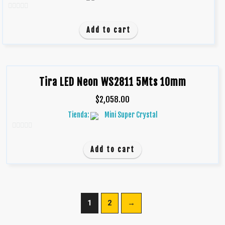
0
d
Add to cart
e
5
Tira LED Neon WS2811 5Mts 10mm
$
2,058.00
Tienda:
Mini Super Crystal
0
d
Add to cart
e
5
1
2
→