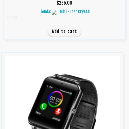
$
235.00
Tienda:
Mini Super Crystal
0
d
Add to cart
e
5