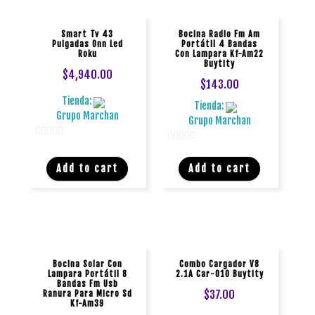
Smart Tv 43
Bocina Radio Fm Am
Pulgadas Onn Led
Portátil 4 Bandas
Roku
Con Lampara Kf-Am22
Buytity
$
4,940.00
$
143.00
Tienda:
Tienda:
Grupo Marchan
Grupo Marchan
0
0
d
d
Add to cart
Add to cart
e
e
5
5
Bocina Solar Con
Combo Cargador V8
Lampara Portátil 8
2.1A Car-010 Buytity
Bandas Fm Usb
$
37.00
Ranura Para Micro Sd
Kf-Am39