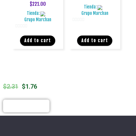
$
221.00
Tienda:
Tienda:
Grupo Marchan
Grupo Marchan
0
0
d
d
e
Add to cart
Add to cart
e
5
5
$
2.31
$
1.76
COMPRAR