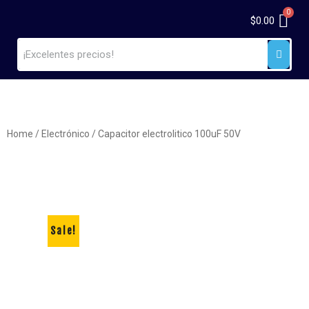
$
0.00
Home
/
Electrónico
/ Capacitor electrolitico 100uF 50V
Sale!