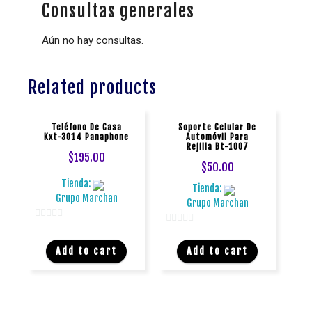
Consultas generales
Aún no hay consultas.
Related products
Teléfono De Casa
Soporte Celular De
Kxt-3014 Panaphone
Automóvil Para
Rejilla Bt-1007
$
195.00
$
50.00
Tienda:
Tienda:
Grupo Marchan
Grupo Marchan
0
0
d
d
Add to cart
Add to cart
e
e
5
5