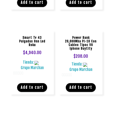
d
d
Add to cart
Add to cart
e
e
5
5
Smart Tv 43
Power Bank
Pulgadas Onn Led
20,000Mha Pl-18 Con
Roku
Cables Tipoc V8
Iphone Buytity
$
4,940.00
$
208.00
Tienda:
Tienda:
Grupo Marchan
Grupo Marchan
0
0
d
d
Add to cart
Add to cart
e
e
5
5