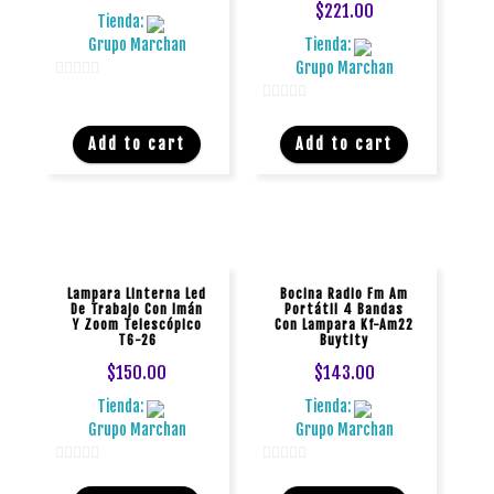
$
221.00
Tienda:
Grupo Marchan
Tienda:
Grupo Marchan
0
0
d
d
e
Add to cart
Add to cart
e
5
5
Lampara Linterna Led
Bocina Radio Fm Am
De Trabajo Con Imán
Portátil 4 Bandas
Y Zoom Telescópico
Con Lampara Kf-Am22
T6-26
Buytity
$
150.00
$
143.00
Tienda:
Tienda:
Grupo Marchan
Grupo Marchan
0
0