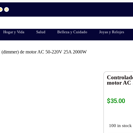
Hogar y Vida
Salud
Belleza y Cuidado
Joyas y Relojes
M (dimmer) de motor AC 50-220V 25A 2000W
Controlad
motor AC
$
35.00
100 in stock