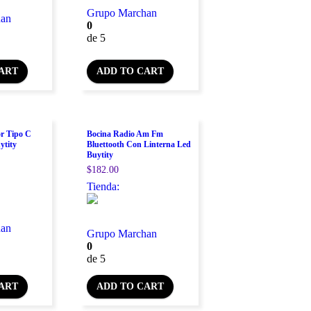
Grupo Marchan
han
0
de 5
ART
ADD TO CART
r Tipo C
Bocina Radio Am Fm
ytity
Bluettooth Con Linterna Led
Buytity
$
182.00
Tienda:
han
Grupo Marchan
0
de 5
ART
ADD TO CART