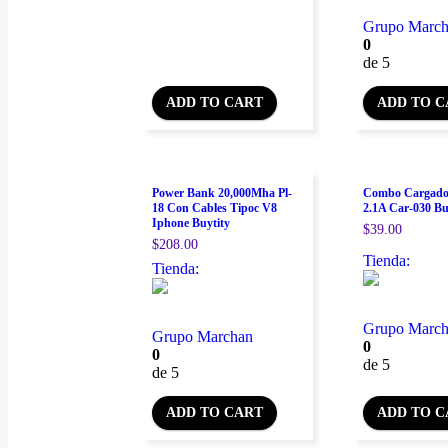
Grupo Marc
0
de 5
ADD TO CART
ADD TO C
Power Bank 20,000Mha Pl-
Combo Cargado
18 Con Cables Tipoc V8
2.1A Car-030 Bu
Iphone Buytity
$
39.00
$
208.00
Tienda:
Tienda:
Grupo Marc
Grupo Marchan
0
0
de 5
de 5
ADD TO CART
ADD TO C