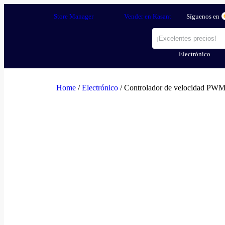
Store Manager
Vender en Kasant
Síguenos en
Electrónico
Home
/
Electrónico
/ Controlador de velocidad PW