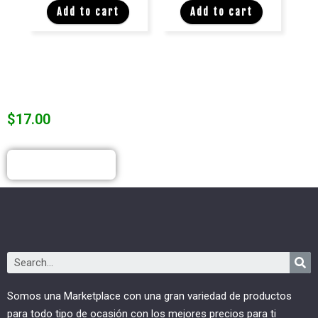
d
Add to cart
Add to cart
e
e
5
5
$
17.00
COMPRAR
Somos una Marketplace con una gran variedad de productos
para todo tipo de ocasión con los mejores precios para ti