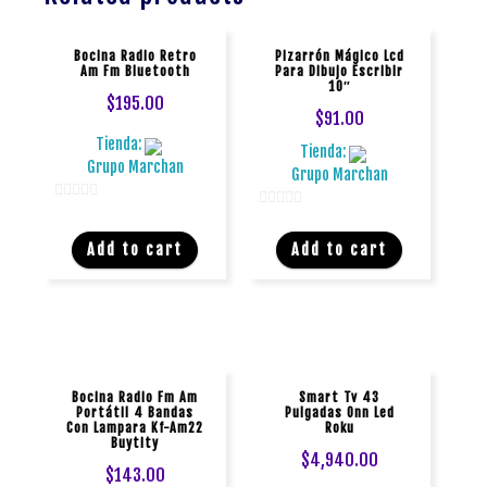
Bocina Radio Retro
Pizarrón Mágico Lcd
Am Fm Bluetooth
Para Dibujo Escribir
10″
$
195.00
$
91.00
Tienda:
Tienda:
Grupo Marchan
Grupo Marchan
0
0
d
d
Add to cart
Add to cart
e
e
5
5
Bocina Radio Fm Am
Smart Tv 43
Portátil 4 Bandas
Pulgadas Onn Led
Con Lampara Kf-Am22
Roku
Buytity
$
4,940.00
$
143.00