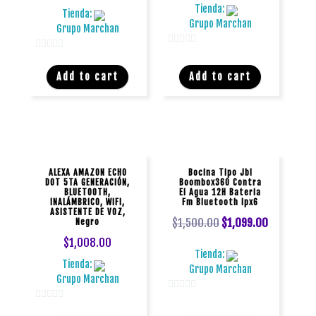
Tienda:
Tienda:
Grupo Marchan
Grupo Marchan
0
0
d
d
Add to cart
Add to cart
e
e
5
5
ALEXA AMAZON ECHO
Bocina Tipo Jbl
DOT 5TA GENERACIÓN,
Boombox360 Contra
BLUETOOTH,
El Agua 12H Bateria
INALÁMBRICO, WIFI,
Fm Bluetooth Ipx6
ASISTENTE DE VOZ,
$
1,500.00
$
1,099.00
Negro
$
1,008.00
Tienda:
Tienda:
Grupo Marchan
Grupo Marchan
0
0
d